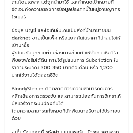
เกมโดยเฉพาะ แต่ถูกนำมาใช้ และกำหนดเป้าหมายที่
ชัดเจนถึงความต้องการข้อมูลประเภทนี้ในหมู่อาชญากร
ไซเบอร์
ข้อมูล บัญชี และไอเท็มในเกมเป็นสิ่งที่นำมาขายบน
darknet ขายเป็นแพ็ค หรือแยกกันในราคาที่น่าสนใจให้
เข้ามาซื้อ
ผู้ขโมยข้อมูลขายผ่านช่องทางส่วนตัวให้กับสมาชิกวีไอ
พีของฟอรัมใต้ดิน ภายใต้รูปแบบการ Subcribtion ใน
ราคาประมาณ 300-350 บาทต่อเดือน หรือ 1,200
บาทใช้งานได้ตลอดชีวิต
BloodyStealer ติดตลาดด้วยความสามารถในการ
หลีกเลี่ยงการตรวจจับ และสามารถป้องกันการวิเคราะห์
มัลแวร์จากระบบป้องกันได้
โดยความสามารถทั้งหมดที่นักพัฒนาอธิบายไว้ประกอบ
ด้วย
• เก็บข้อมูลคุกกี้ รหัสผ่าน แบบฟอร์ม บัตรธนาคารจาก