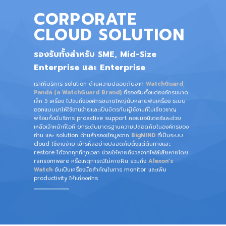
CORPORATE
CLOUD SOLUTION
รองรับทั้งสำหรับ SME, Mid-Size
Enterprise และ Enterprise
เราให้บริการ solution ด้านความปลอดภัยจาก
WatchGuard
,
Panda (a WatchGuard Brand)
ที่รองรับตั้งแต่องค์กรขนาด
เล็ก 5 เครื่อง ไปจนถึงองค์กรขนาดใหญ่นับหลายพันเครื่อง ระบบ
ออกแบบมาให้ใช้งานง่ายและเป็นมิตรกับผู้ใช้งานที่ไม่เชี่ยวชาญ
พร้อมทั้งมีบริการ proactive support คอยมอนิเตอร์และช่วย
เหลือเจ้าหน้าที่ไอที ยกระดับมาตรฐานความปลอดภัยในองค์กรของ
ท่าน และ solution ด้านสำรองข้อมูลจาก
BigMIND
ที่เป็นระบบ
cloud ใช้งานง่าย เข้ารหัสอย่างปลอดภัยตั้งแต่ต้นทางและ
restore ได้จากทุกที่ทุกเวลา ช่วยให้หายกังวลจากไฟล์เสียหายโดย
ransomware หรือเหตุการณ์ไม่คาดฝัน รวมถึง
Alexon’s
Watch
อันเป็นเครื่องมือสำคัญในการ monitor และเพิ่ม
productivity ให้แก่องค์กร