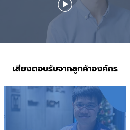
เสียงตอบรับจากลูกค้าองค์กร