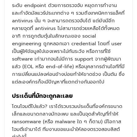
ระดับ endpoint ด้วยการตรวจจับ หยุดการทำงาน
และกำจัดมัลแวร์ประเภทต่าง ๆ รวมถึงเทคนิคการแฮ็คที่
antivirus นั้น ๆ จะสามารถตรวจจับได้ แต่ยังมีอีก
หลายจุดที่ antivirus ไม่สามารถช่วยเหลือได้ทั้งหมด
อาทิ การถูกต้มตุ๋นในลักษณะของ social
engineering ถูกหลอกเอา credential โดยที่ user
เป็นผู้ให้ข้อมูลไปเองเพราะไม่ทันระวัง หรือการที่ใช้
software เก่ามากจนไม่มีการ support จากผู้พัฒนา
แล้ว (EOL หรือ end-of-life) หรือบุคลากรด้านไอทีที่มี
การเปลี่ยนแปลงค่อนข้างบ่อยทำให้ขาดช่วง เป็นต้น ซึ่ง
แต่ละองค์กรก็จะมีปัญหาที่แตกต่างกันออกไป
ประเด็นที่มักจะถูกละเลย
โดนโจมตีไปแล้ว? เราได้รวบรวมประเด็นที่องค์กรขนาด
เล็กและขนาดกลางมักจะพบ และเป็นจุดสำคัญที่ทำให้
ransomware (หรือ malware ใด ๆ ก็ตาม) มีโอกาส
โจมตีเข้ามาได้ ทีมงานขอแนะนำให้ลองตรวจสอบลิสต์
ต่อไปนี้