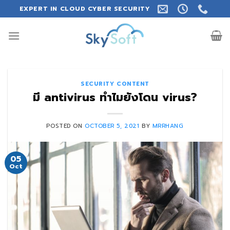
Skip
EXPERT IN CLOUD CYBER SECURITY
to
content
SECURITY CONTENT
มี antivirus ทำไมยังโดน virus?
POSTED ON
OCTOBER 5, 2021
BY
MRRHANG
05
Oct