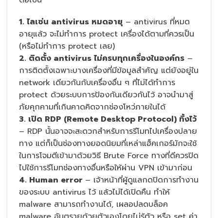
1. ไลเซ่น antivirus หมดอายุ
– antivirus ที่หมด
อายุแล้ว จะไม่ทำการ protect เครื่องได้ตามที่ควรเป็น
(หรือไม่ทำการ protect เลย)
2. ติดตั้ง antivirus ไม่ครบทุกเครื่องในองค์กร
–
การติดตั้งเฉพาะบางเครื่องที่มีข้อมูลสำคัญ แต่ยังอยู่ใน
network เดียวกันกับเครื่องอื่น ๆ ที่ไม่ได้ทำการ
protect ด้วยระบบการป้องกันเดียวกันไว้ อาจนำมาสู่
ภัยคุกคามที่เกินคาดคิดจากช่องโหว่ภายในได้
3. เปิด RDP (Remote Desktop Protocol) ทิ้งไว้
– RDP นั้นอาจจะสะดวกสำหรับการรีโมทไปเครื่องปลาย
ทาง แต่ก็เป็นช่องทางยอดนิยมที่เหล่าแฮ็คเกอร์มักจะใช้
ในการโจมตีเข้ามาด้วยวิธี Brute Force ทางที่ดีควรปิด
ไปใช้การรีโมทช่องทางอื่นหรือให้ผ่าน VPN เข้ามาก่อน
4. Human error
– เจ้าหน้าที่ผู้ดูแลกดปิดการทำงาน
ของระบบ antivirus ไว้ แล้วไม่ได้เปิดคืน ทำให้
malware สามารถทำงานได้, เผลอปลดบล็อค
malware อันตรายด้วยตัวเองโดยไม่รู้ตัว หรือ set ค่า