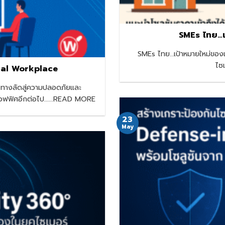
SMEs ไทย…เ
SMEs ไทย…เป้าหมายใหม่ของแ
ไซ
gital Workplace
e ทางลัดสู่ความปลอดภัยและ
นออฟฟิศอีกต่อไป......READ MORE
23
May