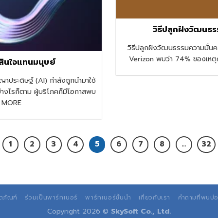
วิธีปลูกฝังวัฒนธร
วิธีปลูกฝังวัฒนธรรมความมั่น
Verizon พบว่า 74% ของเหตุก
ดสินใจแทนมนุษย์
ญาประดิษฐ์ (AI) กำลังถูกนำมาใช้
่างไรก็ตาม ผู้บริโภคก็มีโอกาสพบ
EAD MORE
1
2
3
4
5
6
7
8
…
32
ตภัณฑ์
ร่วมเป็นพาร์ทเนอร์
พาร์ทเนอร์ชั้นนำ
เกี่ยวกับเรา
คำถามที่พบบ่
Copyright 2026 ©
SkySoft Co., Ltd.