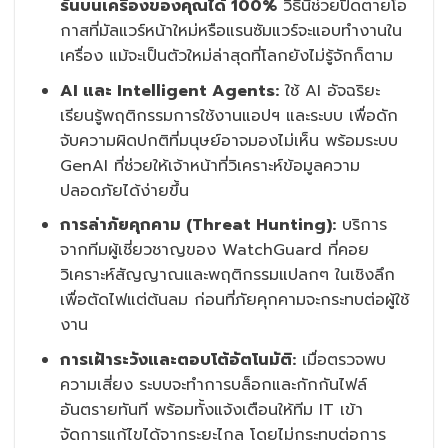
รันบนเครื่องของคุณได้ 100%
วิธีนี้ช่วยปิดตายโอ
กาสที่มัลแวร์หน้าใหม่หรือแรนซัมแวร์จะแอบทำงานใน
เครื่อง แม้จะเป็นตัวใหม่ล่าสุดที่โลกยังไม่รู้จักก็ตาม
AI และ Intelligent Agents:
ใช้ AI อัจฉริยะ
เรียนรู้พฤติกรรมการใช้งานแอปฯ และระบบ เพื่อดัก
จับความผิดปกติที่มนุษย์อาจมองไม่เห็น พร้อมระบบ
GenAI ที่ช่วยให้เจ้าหน้าที่วิเคราะห์ข้อมูลความ
ปลอดภัยได้ง่ายขึ้น
การล่าภัยคุกคาม (Threat Hunting):
บริการ
จากทีมผู้เชี่ยวชาญของ WatchGuard ที่คอย
วิเคราะห์สัญญาณและพฤติกรรมแปลกๆ ในเชิงลึก
เพื่อตัดไฟแต่ต้นลม ก่อนที่ภัยคุกคามจะกระทบต่อผู้ใช้
งาน
การเฝ้าระวังและตอบโต้อัตโนมัติ:
เมื่อตรวจพบ
ความเสี่ยง ระบบจะทำการบล็อกและกักกันไฟล์
อันตรายทันที พร้อมทั้งแจ้งเตือนให้ทีม IT เข้า
จัดการแก้ไขได้จากระยะไกล โดยไม่กระทบต่อการ