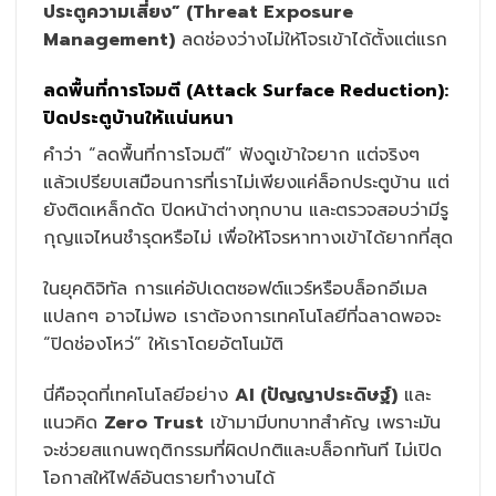
ประตูความเสี่ยง” (Threat Exposure
Management)
ลดช่องว่างไม่ให้โจรเข้าได้ตั้งแต่แรก
ลดพื้นที่การโจมตี (Attack Surface Reduction):
ปิดประตูบ้านให้แน่นหนา
คำว่า “ลดพื้นที่การโจมตี” ฟังดูเข้าใจยาก แต่จริงๆ
แล้วเปรียบเสมือนการที่เราไม่เพียงแค่ล็อกประตูบ้าน แต่
ยังติดเหล็กดัด ปิดหน้าต่างทุกบาน และตรวจสอบว่ามีรู
กุญแจไหนชำรุดหรือไม่ เพื่อให้โจรหาทางเข้าได้ยากที่สุด
ในยุคดิจิทัล การแค่อัปเดตซอฟต์แวร์หรือบล็อกอีเมล
แปลกๆ อาจไม่พอ เราต้องการเทคโนโลยีที่ฉลาดพอจะ
“ปิดช่องโหว่” ให้เราโดยอัตโนมัติ
นี่คือจุดที่เทคโนโลยีอย่าง
AI (ปัญญาประดิษฐ์)
และ
แนวคิด
Zero Trust
เข้ามามีบทบาทสำคัญ เพราะมัน
จะช่วยสแกนพฤติกรรมที่ผิดปกติและบล็อกทันที ไม่เปิด
โอกาสให้ไฟล์อันตรายทำงานได้