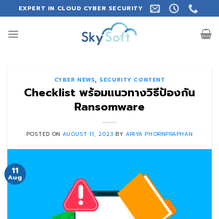
Skip
EXPERT IN CLOUD CYBER SECURITY
to
content
CYBER NEWS
,
SECURITY CONTENT
Checklist พร้อมแนวทางวิธีป้องกัน
Ransomware
POSTED ON
AUGUST 11, 2023
BY
ARIYA PHORNPRAPHAN
11
Aug