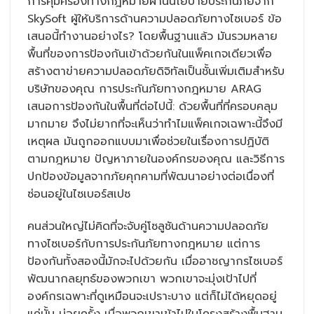
การคุ้มครองทางกฎหมายผ่านนโยบายประกันภัยจาก
SkySoft ผู้ให้บริการด้านความปลอดภัยทางไซเบอร์ ข้อ
เสนอนี้ทำงานอย่างไร? โดยพื้นฐานแล้ว มันรวมหลาย
พื้นที่ของการป้องกันเข้าด้วยกันในแพ็คเกจเดียวเพื่อ
สร้างตาข่ายความปลอดภัยดิจิทัลเป็นชั้นเพิ่มเติมสำหรับ
บริษัทของคุณ การประกันภัยทางกฎหมาย ARAG
เสนอการป้องกันในพื้นที่ต่อไปนี้: ด้วยพื้นที่ที่ครอบคลุม
มากมาย จึงไม่ยากที่จะเห็นว่าทำไมแพ็คเกจเฉพาะนี้จึงมี
เหตุผล มันถูกออกแบบมาเพื่อช่วยในเรื่องการปฏิบัติ
ตามกฎหมาย ปัญหาภายในองค์กรของคุณ และวิธีการ
ปกป้องข้อมูลจากภัยคุกคามที่พัฒนาอย่างต่อเนื่องที่
ซ่อนอยู่ในไซเบอร์สเปซ
คนส่วนใหญ่ไม่คิดที่จะจับคู่โซลูชันด้านความปลอดภัย
ทางไซเบอร์กับการประกันภัยทางกฎหมาย แต่การ
ป้องกันทั้งสองนี้มักจะไปด้วยกัน เมื่ออาชญากรไซเบอร์
พัฒนากลยุทธ์ของพวกเขา พวกเขาจะมุ่งเป้าไปที่
องค์กรเฉพาะที่ดูเหมือนจะเปราะบาง แต่ก็ไม่ได้หยุดอยู่
แค่นั้น บ่อยครั้ง เมื่อพวกเขาเข้าไปในโครงสร้างพื้นฐาน