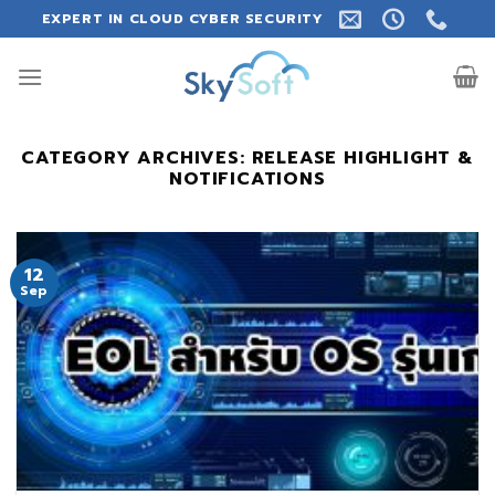
Skip
EXPERT IN CLOUD CYBER SECURITY
to
content
CATEGORY ARCHIVES:
RELEASE HIGHLIGHT &
NOTIFICATIONS
12
Sep