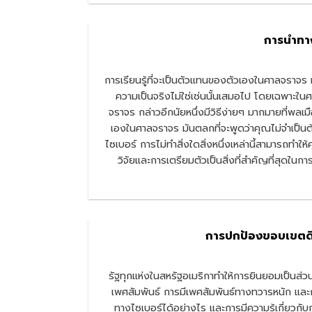
การนำทาง
การเรียนรู้ที่จะเป็นตัวแทนของตัวเองในศาลจราจร ม
ความเป็นจริงไม่ใช่เช่นนั้นเสมอไป โดยเฉพาะใ
จราจร กล่าวอีกนัยหนึ่งมีวิธีง่ายๆ มากมายที่พล
เองในศาลจราจร มันตลกที่จะพูดว่าคุณไม่จำเป็น
ไซเบอร์ การไม่ทำสิ่งใดสิ่งหนึ่งเหล่านี้สามารถ
วิจัยและการเตรียมตัวเป็นสิ่งที่สำคัญที่สุดใ
การปกป้องขอบเขตดิจ
รัฐทุกแห่งในสหรัฐอเมริกาทำให้การยินยอมเป็น
เพศสัมพันธ์ การมีเพศสัมพันธ์ทางทวารหนัก แ
ทางไซเบอร์ได้อย่างไร และการมีความรู้เกี่ย