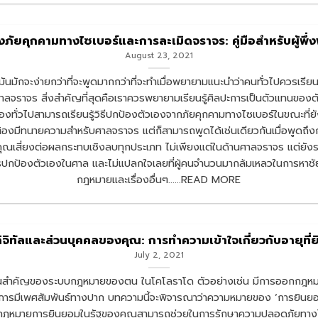
ภัยคุกคามทางไซเบอร์และการละเมิดจราจร: คู่มือสำหรับผู้พึ
August 23, 2021
ันมักจะง่ายกว่าที่จะพูดมากกว่าที่จะทำเมื่อพยายามแนะนำว่าคนทั่วไปควรเรี
นศาลจราจร สิ่งสำคัญที่สุดคือเราควรพยายามเรียนรู้ศิลปะการเป็นตัวแทนขอ
เมืองทั่วไปสามารถเรียนรู้วิธีปกป้องตัวเองจากภัยคุกคามทางไซเบอร์ในขณะท
ต้องมีทนายความสำหรับศาลจราจร แต่ก็สามารถพูดได้เช่นเดียวกันเมื่อพูดถึ
ทำให้คุณเสี่ยงต่อผลกระทบเชิงลบทุกประเภท ไม่เพียงแต่ในด้านศาลจราจร แ
นการปกป้องตัวเองในศาล และไม่แปลกใจเลยที่ผู้คนจำนวนมากล้มเหลวในการหาชัยช
กฎหมายและเรื่องอื่นๆ......READ MORE
ิทัลและส่วนบุคคลของคุณ: การทำความเข้าใจเกี่ยวกับอายุที่
July 2, 2021
ส่วนสำคัญของระบบกฎหมายของตน ในโคโลราโด ตัวอย่างเช่น มีการออกกฎหมาย
ละการมีเพศสัมพันธ์ทางปาก บทความนี้จะพิจารณาว่าความหมายของ ‘การยิ
วกับกฎหมายการยินยอมในรัฐของคุณสามารถช่วยในการรักษาความปลอดภัยทางไซ